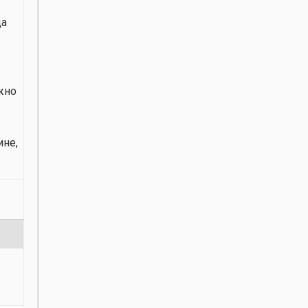
да
ужно
ине,