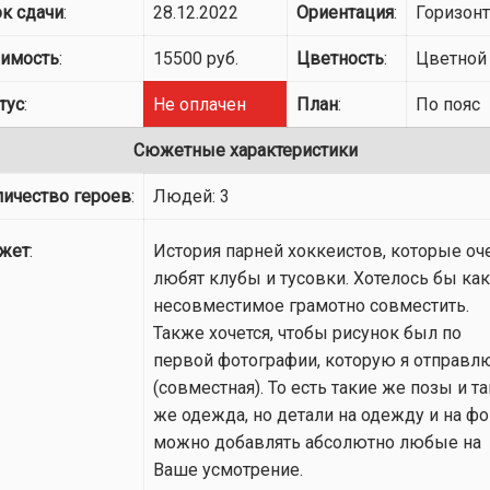
к сдачи
:
28.12.2022
Ориентация
:
Горизон
оимость
:
15500 руб.
Цветность
:
Цветной
тус
:
Не оплачен
План
:
По пояс
Сюжетные характеристики
личество героев
:
Людей: 3
жет
:
История парней хоккеистов, которые оч
любят клубы и тусовки. Хотелось бы как
несовместимое грамотно совместить.
Также хочется, чтобы рисунок был по
первой фотографии, которую я отправл
(совместная). То есть такие же позы и т
же одежда, но детали на одежду и на ф
можно добавлять абсолютно любые на
Ваше усмотрение.