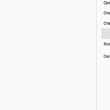
Сро
Ст
Ста
Ко
Сю