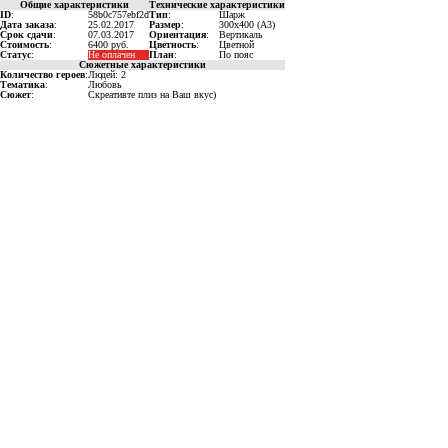
Общие характеристики
Технические характеристики
ID
:
58b0c757ebf2d
Тип
:
Шарж
Дата заказа
:
25.02.2017
Размер
:
300x400 (A3)
Срок сдачи
:
07.03.2017
Ориентация
:
Вертикаль
Стоимость
:
6400 руб.
Цветность
:
Цветной
Статус
:
Не оплачен
План
:
По пояс
Сюжетные характеристики
Количество героев
:
Людей: 2
Тематика
:
Любовь
Сюжет
:
Скреативте плиз на Ваш вкус)