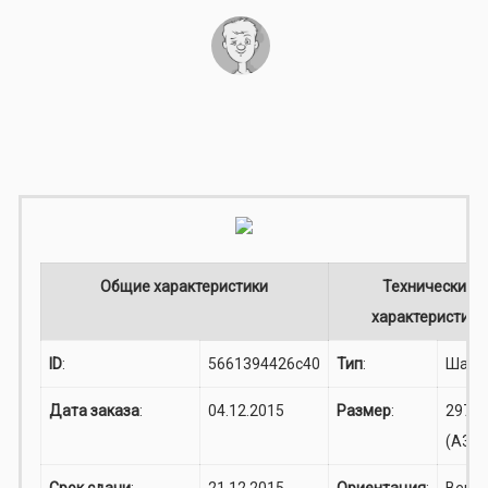
Общие характеристики
Технические
характеристики
ID
:
5661394426c40
Тип
:
Шар
Дата заказа
:
04.12.2015
Размер
:
297x4
(A3)
Срок сдачи
:
21.12.2015
Ориентация
:
Верти