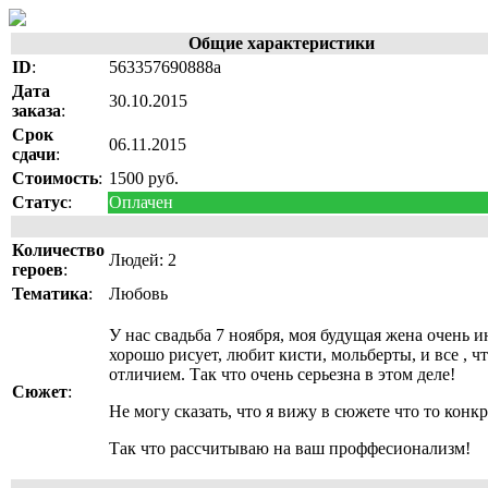
Общие характеристики
ID
:
563357690888a
Дата
30.10.2015
заказа
:
Срок
06.11.2015
сдачи
:
Стоимость
:
1500 руб.
Статус
:
Оплачен
Количество
Людей: 2
героев
:
Тематика
:
Любовь
У нас свадьба 7 ноября, моя будущая жена очень
хорошо рисует, любит кисти, мольберты, и все , 
отличием. Так что очень серьезна в этом деле!
Сюжет
:
Не могу сказать, что я вижу в сюжете что то конк
Так что рассчитываю на ваш проффесионализм!