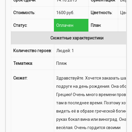
Стоимость
:
1600 руб.
Цветность
:
Цвет
Статус
:
Оплачен
План
:
Сюжетные характеристики
Количество героев
:
Людей: 1
Тематика
:
Пляж
Сюжет
:
Здравствуйте. Хочется заказать шарж
подруге на день рождения. Она обож
Грецию! Очень много времени провод
там в последнее время. Поэтому хоче
видеть её в образе греческой богини. 
руках бокал вина или виноград. Она о
весёлая. Очень гордится своими