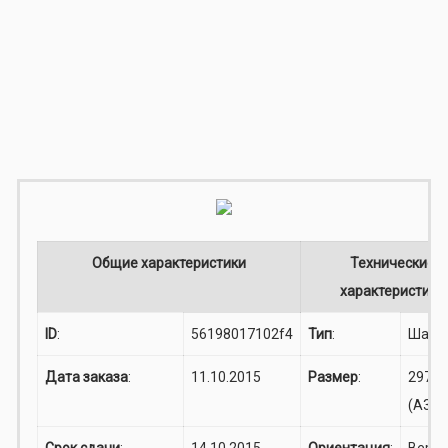
Общие характеристики
Технические
характеристики
ID
:
56198017102f4
Тип
:
Шарж
Дата заказа
:
11.10.2015
Размер
:
297x4
(A3)
Срок сдачи
:
14.10.2015
Ориентация
:
Верти