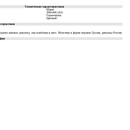
Технические характеристики
Шарж
300x400 (A3)
Горизонталь
Цветной
ктеристики
сразил наповал девушку, она влюблена в него. Мужчина в форме игроков Грузии, девушка России.
фии