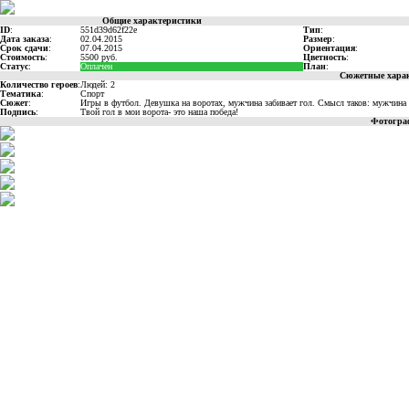
Общие характеристики
ID
:
551d39d62f22e
Тип
:
Дата заказа
:
02.04.2015
Размер
:
Срок сдачи
:
07.04.2015
Ориентация
:
Стоимость
:
5500 руб.
Цветность
:
Статус
:
Оплачен
План
:
Сюжетные хара
Количество героев
:
Людей: 2
Тематика
:
Спорт
Сюжет
:
Игры в футбол. Девушка на воротах, мужчина забивает гол. Смысл таков: мужчина 
Подпись
:
Твой гол в мои ворота- это наша победа!
Фотогра