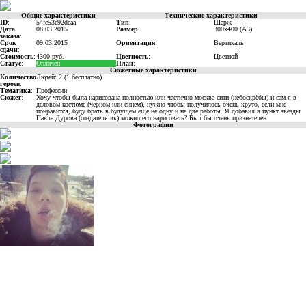
Общие характеристики
Технические характеристики
ID
:
54fc53c92deaa
Тип
:
Шарж
Дата
08.03.2015
Размер
:
300x400 (A3)
заказа
:
Срок
09.03.2015
Ориентация
:
Вертикаль
сдачи
:
Стоимость
:
4300 руб.
Цветность
:
Цветной
Статус
:
Оплачен
План
:
Сюжетные характеристики
Количество
Людей: 2 (1 бесплатно)
героев
:
Тематика
:
Профессии
Сюжет
:
Хочу чтобы была нарисована полностью или частично москва-сити (небоскрёбы) и сам я в
деловом костюме (чёрном или синем), нужно чтобы получилось очень круто, если мне
понравится, буду брать в будущем ещё не одну и не две работы. Я добавил в пункт звёзды
Павла Дурова (создателя вк) можно его нарисовать? Был бы очень признателен.
Фотографии