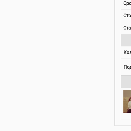
Сро
Ст
Ста
Ко
По