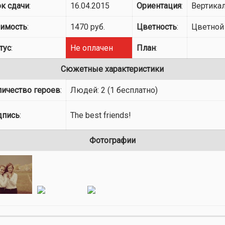
к сдачи
:
16.04.2015
Ориентация
:
Вертика
оимость
:
1470 руб.
Цветность
:
Цветной
тус
:
Не оплачен
План
:
Сюжетные характеристики
личество героев
:
Людей: 2 (1 бесплатно)
дпись
:
The best friends!
Фотографии