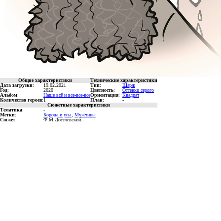
Общие характеристики
Технические характеристики
Дата загрузки
:
19.02.2021
Тип
:
Шарж
Год
:
2020
Цветность
:
Оттенки серого
Альбом
:
Наше всё и все-все-все
Ориентация
:
Квадрат
Количество героев
:
1
План
:
-
Сюжетные характеристики
Тематика
:
-
Метки
:
Борода и усы
,
Мужчины
Сюжет
:
Ф.М.Достоевский.