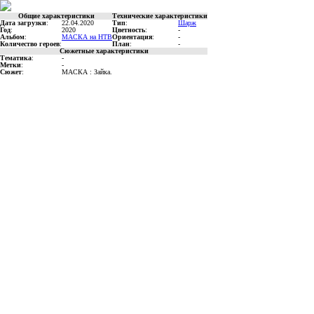
Общие характеристики
Технические характеристики
Дата загрузки
:
22.04.2020
Тип
:
Шарж
Год
:
2020
Цветность
:
-
Альбом
:
МАСКА на НТВ
Ориентация
:
-
Количество героев
:
План
:
-
Сюжетные характеристики
Тематика
:
-
Метки
:
-
Сюжет
:
МАСКА : Зайка.