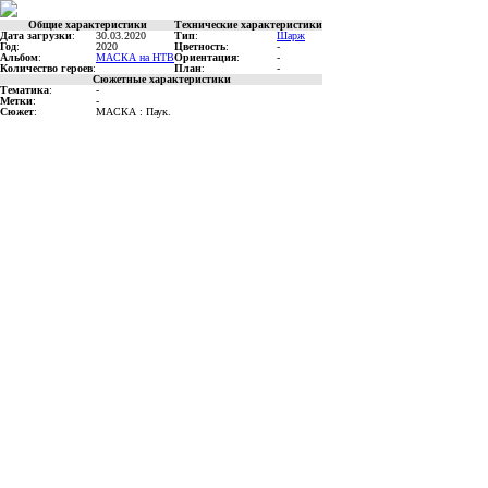
Общие характеристики
Технические характеристики
Дата загрузки
:
30.03.2020
Тип
:
Шарж
Год
:
2020
Цветность
:
-
Альбом
:
МАСКА на НТВ
Ориентация
:
-
Количество героев
:
План
:
-
Сюжетные характеристики
Тематика
:
-
Метки
:
-
Сюжет
:
МАСКА : Паук.