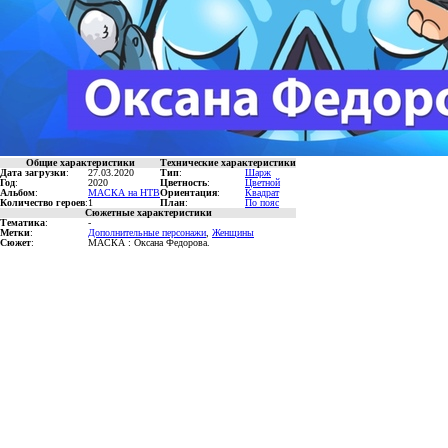
Общие характеристики
Технические характеристики
Дата загрузки
:
27.03.2020
Тип
:
Шарж
Год
:
2020
Цветность
:
Цветной
Альбом
:
МАСКА на НТВ
Ориентация
:
Квадрат
Количество героев
:
1
План
:
По пояс
Сюжетные характеристики
Тематика
:
-
Метки
:
Дополнительные персонажи
,
Женщины
Сюжет
:
МАСКА : Оксана Федорова.