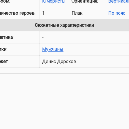
ьбом
:
Юмористы
Ориентация
:
Вертикал
личество героев
:
1
План
:
По пояс
Сюжетные характеристики
матика
:
-
тки
:
Мужчины
жет
:
Денис Дорохов.