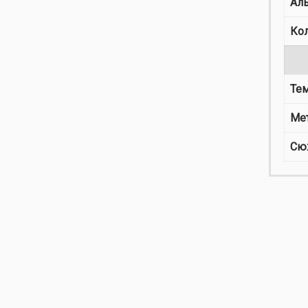
Ал
Ко
Те
Ме
Сю