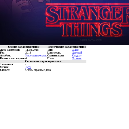
Общие характеристики
Технические характеристики
Дата загрузки
:
11.02.2018
Тип
:
Шарж
Год
:
2018
Цветность
:
Цветной
Альбом
:
Иностранное кино
Ориентация
:
Квадрат
Количество героев
:
4
План
:
По пояс
Сюжетные характеристики
Тематика
:
-
Метки
:
Дети
Сюжет
:
Очень странные дела.