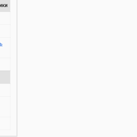
ики
ь