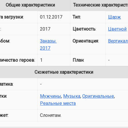
Общие характеристики
Технические характерист
а загрузки
:
01.12.2017
Тип
:
Шарж
д
:
2017
Цветность
:
Цветной
ьбом
:
Заказы.
Ориентация
:
Вертикал
2017
личество героев
:
1
План
:
-
Сюжетные характеристики
матика
:
-
тки
:
Мужчины
,
Музыка
,
Оригинальные
,
Реальные места
жет
:
Слонятам.