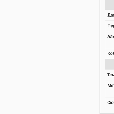
Дат
Го
Ал
Ко
Те
Ме
Сю