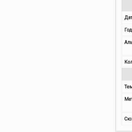
Дат
Го
Ал
Ко
Те
Ме
Сю