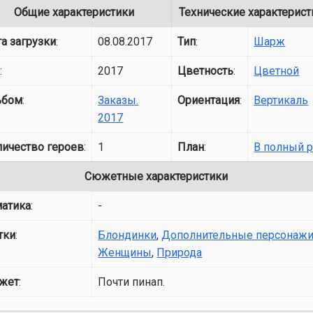
Общие характеристики
Технические характерист
а загрузки
:
08.08.2017
Тип
:
Шарж
д
:
2017
Цветность
:
Цветной
ьбом
:
Заказы.
Ориентация
:
Вертикаль
2017
личество героев
:
1
План
:
В полный р
Сюжетные характеристики
матика
:
-
тки
:
Блондинки
,
Дополнительные персонаж
Женщины
,
Природа
жет
:
Почти пинап.