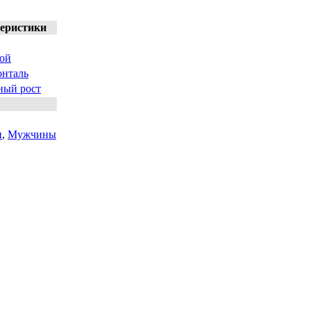
теристики
ой
онталь
ный рост
и
,
Мужчины