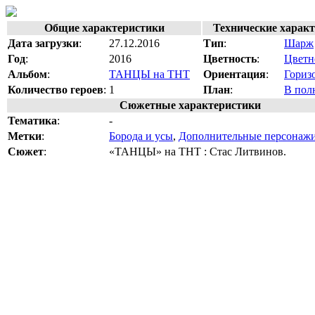
Общие характеристики
Технические харак
Дата загрузки
:
27.12.2016
Тип
:
Шарж
Год
:
2016
Цветность
:
Цветн
Альбом
:
ТАНЦЫ на ТНТ
Ориентация
:
Гориз
Количество героев
:
1
План
:
В пол
Сюжетные характеристики
Тематика
:
-
Метки
:
Борода и усы
,
Дополнительные персонаж
Сюжет
:
«ТАНЦЫ» на ТНТ : Стас Литвинов.