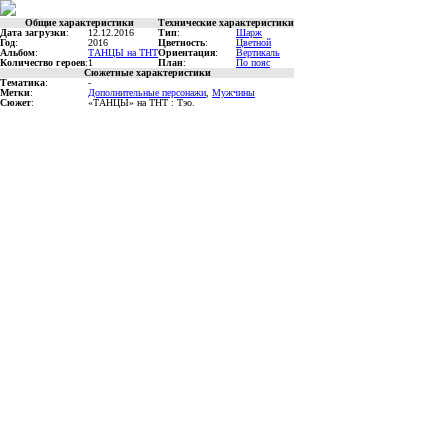
Общие характеристики
Технические характеристики
Дата загрузки
:
12.12.2016
Тип
:
Шарж
Год
:
2016
Цветность
:
Цветной
Альбом
:
ТАНЦЫ на ТНТ
Ориентация
:
Вертикаль
Количество героев
:
1
План
:
По пояс
Сюжетные характеристики
Тематика
:
-
Метки
:
Дополнительные персонажи
,
Мужчины
Сюжет
:
«ТАНЦЫ» на ТНТ : Тэо.