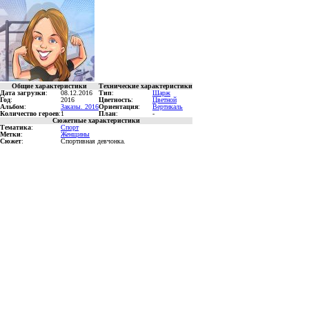
Общие характеристики
Технические характеристики
Дата загрузки
:
08.12.2016
Тип
:
Шарж
Год
:
2016
Цветность
:
Цветной
Альбом
:
Заказы. 2016
Ориентация
:
Вертикаль
Количество героев
:
1
План
:
-
Сюжетные характеристики
Тематика
:
Спорт
Метки
:
Женщины
Сюжет
:
Спортивная девчонка.