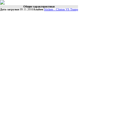
Общие характеристики
Дата загрузки
:
09.11.2016
Альбом
:
Stickers : Clinton VS Trump