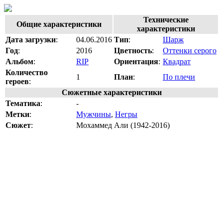
Технические
Общие характеристики
характеристики
Дата загрузки
:
04.06.2016
Тип
:
Шарж
Год
:
2016
Цветность
:
Оттенки серого
Альбом
:
RIP
Ориентация
:
Квадрат
Количество
1
План
:
По плечи
героев
:
Сюжетные характеристики
Тематика
:
-
Метки
:
Мужчины
,
Негры
Сюжет
:
Мохаммед Али (1942-2016)