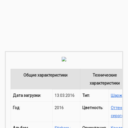
Общие характеристики
Технические
характеристики
Дата загрузки
:
13.03.2016
Тип
:
Шарж
Год
:
2016
Цветность
:
Оттенки
серого
Альбом
:
Stickers :
Ориентация
:
Квадрат