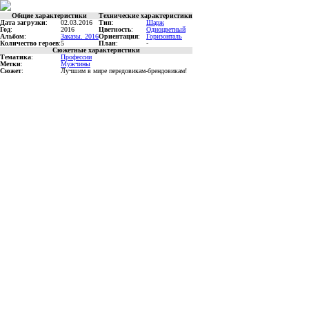
Общие характеристики
Технические характеристики
Дата загрузки
:
02.03.2016
Тип
:
Шарж
Год
:
2016
Цветность
:
Одноцветный
Альбом
:
Заказы. 2016
Ориентация
:
Горизонталь
Количество героев
:
5
План
:
-
Сюжетные характеристики
Тематика
:
Профессии
Метки
:
Мужчины
Сюжет
:
Лучшим в мире передовикам-брендовикам!