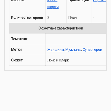
шаржи
Количество героев
:
2
План
:
-
Сюжетные характеристики
Тематика
:
-
Метки
:
Женщины
,
Мужчины
,
Супергерои
Сюжет
:
Лоис и Кларк.