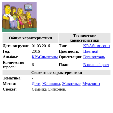
Технические
Общие характеристики
характеристики
Дата загрузки
:
01.03.2016
Тип
:
KRASимпсоны
Год
:
2016
Цветность
:
Цветной
Альбом
:
КРАСимпсоны
Ориентация
:
Горизонталь
Количество
6
План
:
В полный рост
героев
:
Сюжетные характеристики
Тематика
:
-
Метки
:
Дети
,
Женщины
,
Животные
,
Мужчины
Сюжет
:
Семейка Сипсонов.