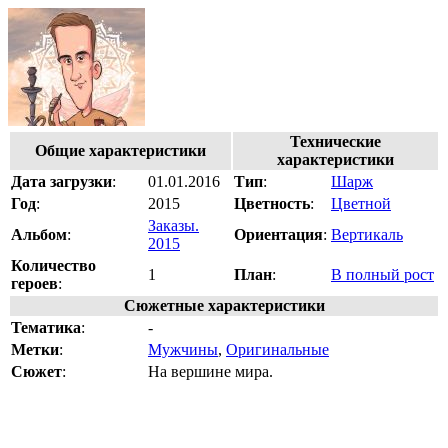
Технические
Общие характеристики
характеристики
Дата загрузки
:
01.01.2016
Тип
:
Шарж
Год
:
2015
Цветность
:
Цветной
Заказы.
Альбом
:
Ориентация
:
Вертикаль
2015
Количество
1
План
:
В полный рост
героев
:
Сюжетные характеристики
Тематика
:
-
Метки
:
Мужчины
,
Оригинальные
Сюжет
:
На вершине мира.