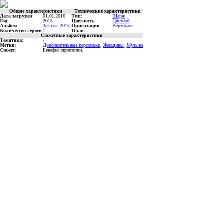
Общие характеристики
Технические характеристики
Дата загрузки
:
01.01.2016
Тип
:
Шарж
Год
:
2015
Цветность
:
Цветной
Альбом
:
Заказы. 2015
Ориентация
:
Вертикаль
Количество героев
:
1
План
:
-
Сюжетные характеристики
Тематика
:
-
Метки
:
Дополнительные персонажи
,
Женщины
,
Музыка
Сюжет
:
Бенефис скрипачки.