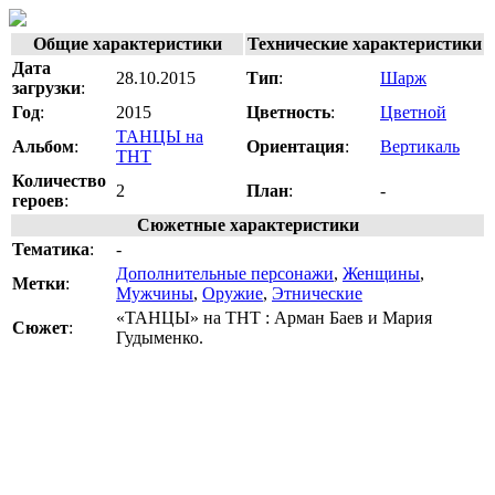
Общие характеристики
Технические характеристики
Дата
28.10.2015
Тип
:
Шарж
загрузки
:
Год
:
2015
Цветность
:
Цветной
ТАНЦЫ на
Альбом
:
Ориентация
:
Вертикаль
ТНТ
Количество
2
План
:
-
героев
:
Сюжетные характеристики
Тематика
:
-
Дополнительные персонажи
,
Женщины
,
Метки
:
Мужчины
,
Оружие
,
Этнические
«ТАНЦЫ» на ТНТ : Арман Баев и Мария
Сюжет
:
Гудыменко.