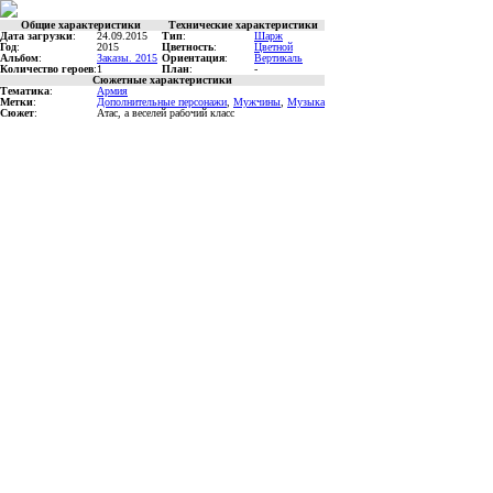
Общие характеристики
Технические характеристики
Дата загрузки
:
24.09.2015
Тип
:
Шарж
Год
:
2015
Цветность
:
Цветной
Альбом
:
Заказы. 2015
Ориентация
:
Вертикаль
Количество героев
:
1
План
:
-
Сюжетные характеристики
Тематика
:
Армия
Метки
:
Дополнительные персонажи
,
Мужчины
,
Музыка
Сюжет
:
Атас, а веселей рабочий класс