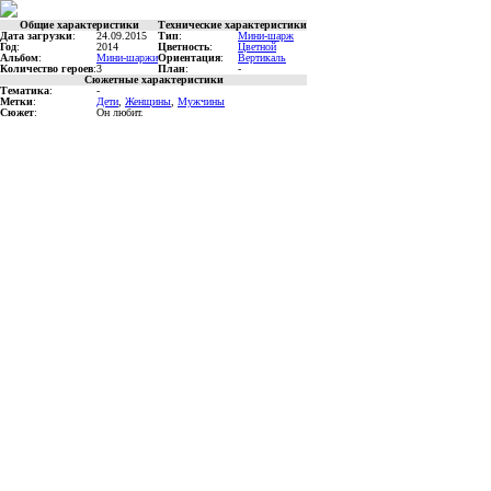
Общие характеристики
Технические характеристики
Дата загрузки
:
24.09.2015
Тип
:
Мини-шарж
Год
:
2014
Цветность
:
Цветной
Альбом
:
Мини-шаржи
Ориентация
:
Вертикаль
Количество героев
:
3
План
:
-
Сюжетные характеристики
Тематика
:
-
Метки
:
Дети
,
Женщины
,
Мужчины
Сюжет
:
Он любит.