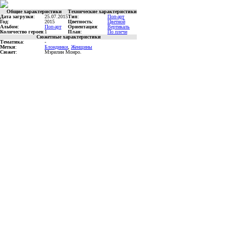
Общие характеристики
Технические характеристики
Дата загрузки
:
25.07.2015
Тип
:
Поп-арт
Год
:
2015
Цветность
:
Цветной
Альбом
:
Поп-арт
Ориентация
:
Вертикаль
Количество героев
:
1
План
:
По плечи
Сюжетные характеристики
Тематика
:
-
Метки
:
Блондинки
,
Женщины
Сюжет
:
Мэрилин Монро.