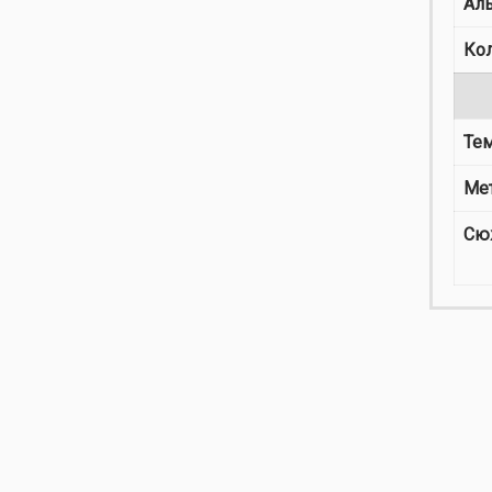
Ал
Ко
Те
Ме
Сю