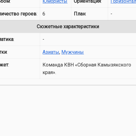
ьбом
:
Юмористы
Ориентация
:
Горизонта
личество героев
:
6
План
:
-
Сюжетные характеристики
матика
:
-
тки
:
Азиаты
,
Мужчины
жет
:
Команда КВН «Сборная Камызякского
края».