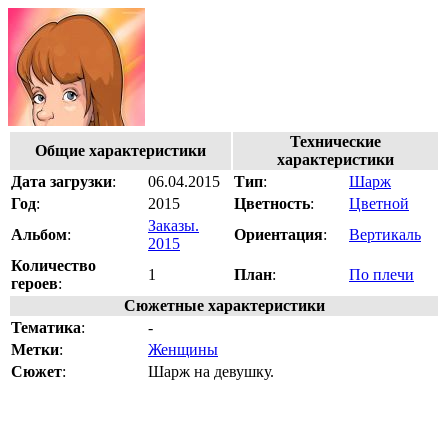
Технические
Общие характеристики
характеристики
Дата загрузки
:
06.04.2015
Тип
:
Шарж
Год
:
2015
Цветность
:
Цветной
Заказы.
Альбом
:
Ориентация
:
Вертикаль
2015
Количество
1
План
:
По плечи
героев
:
Сюжетные характеристики
Тематика
:
-
Метки
:
Женщины
Сюжет
:
Шарж на девушку.