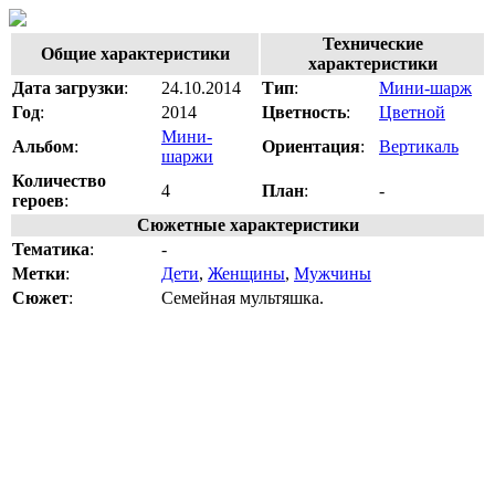
Технические
Общие характеристики
характеристики
Дата загрузки
:
24.10.2014
Тип
:
Мини-шарж
Год
:
2014
Цветность
:
Цветной
Мини-
Альбом
:
Ориентация
:
Вертикаль
шаржи
Количество
4
План
:
-
героев
:
Сюжетные характеристики
Тематика
:
-
Метки
:
Дети
,
Женщины
,
Мужчины
Сюжет
:
Семейная мультяшка.