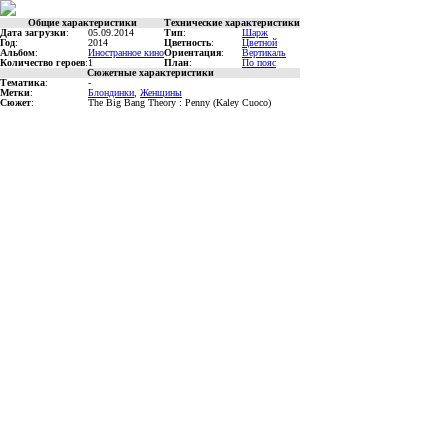
Общие характеристики
Технические характеристики
Дата загрузки
:
05.09.2014
Тип
:
Шарж
Год
:
2014
Цветность
:
Цветной
Альбом
:
Иностранное кино
Ориентация
:
Вертикаль
Количество героев
:
1
План
:
По пояс
Сюжетные характеристики
Тематика
:
-
Метки
:
Блондинки
,
Женщины
Сюжет
:
The Big Bang Theory : Penny (Kaley Cuoco)