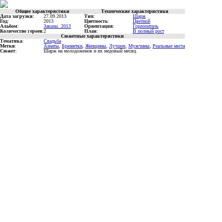
Общие характеристики
Технические характеристики
Дата загрузки
:
27.09.2013
Тип
:
Шарж
Год
:
2013
Цветность
:
Цветной
Альбом
:
Заказы. 2013
Ориентация
:
Горизонталь
Количество героев
:
2
План
:
В полный рост
Сюжетные характеристики
Тематика
:
Свадьба
Метки
:
Азиаты
,
Брюнетки
,
Женщины
,
Лучшее
,
Мужчины
,
Реальные места
Сюжет
:
Шарж на молодоженов и их медовый месяц.