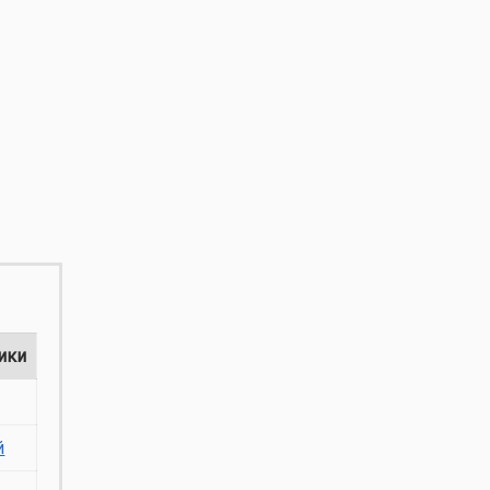
ики
й