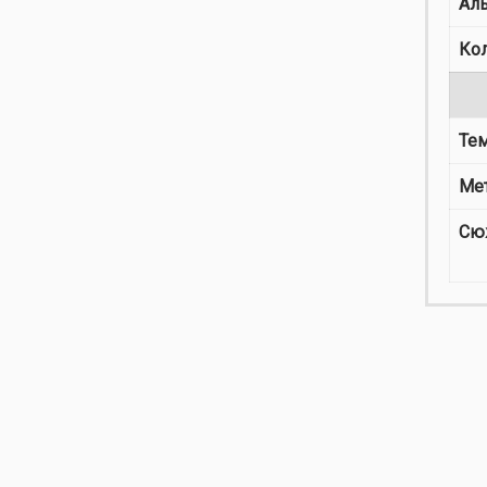
Ал
Ко
Те
Ме
Сю