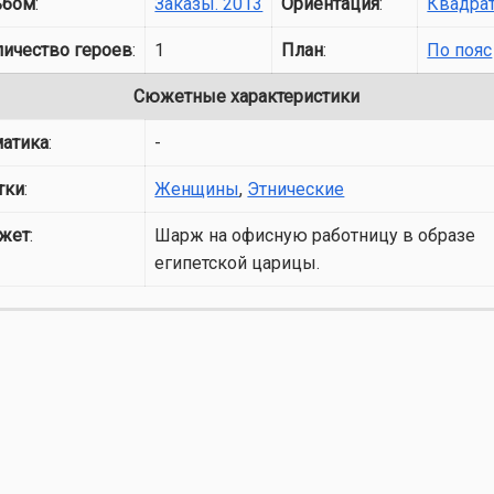
ьбом
:
Заказы. 2013
Ориентация
:
Квадра
личество героев
:
1
План
:
По пояс
Сюжетные характеристики
матика
:
-
тки
:
Женщины
,
Этнические
жет
:
Шарж на офисную работницу в образе
египетской царицы.