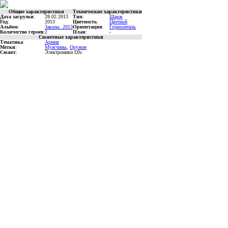
Общие характеристики
Технические характеристики
Дата загрузки
:
28.02.2013
Тип
:
Шарж
Год
:
2013
Цветность
:
Цветной
Альбом
:
Заказы. 2013
Ориентация
:
Горизонталь
Количество героев
:
2
План
:
-
Сюжетные характеристики
Тематика
:
Армия
Метки
:
Мужчины
,
Оружие
Сюжет
:
Электроники DJs