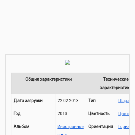
Общие характеристики
Технические
характеристики
Дата загрузки
:
22.02.2013
Тип
:
Шарж
Год
:
2013
Цветность
:
Цветно
Альбом
:
Иностранное
Ориентация
:
Горизон
кино