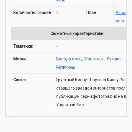
Количество героев
:
2
План
:
В полны
рост
Сюжетные характеристики
Тематика
:
-
Метки
:
Борода и усы
,
Животные
,
Лучшее
,
Мужчины
Сюжет
:
Грустный Киану. Шарж на Киану Ривза
ставшего звездой интернетов после
публикации серии фотографий на лавк
Упоротый Лис.