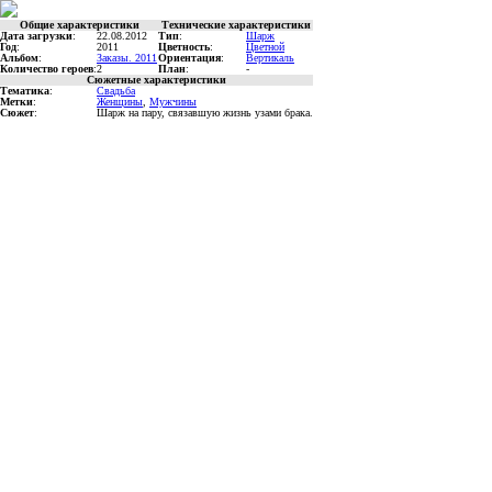
Общие характеристики
Технические характеристики
Дата загрузки
:
22.08.2012
Тип
:
Шарж
Год
:
2011
Цветность
:
Цветной
Альбом
:
Заказы. 2011
Ориентация
:
Вертикаль
Количество героев
:
2
План
:
-
Сюжетные характеристики
Тематика
:
Свадьба
Метки
:
Женщины
,
Мужчины
Сюжет
:
Шарж на пару, связавшую жизнь узами брака.