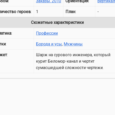
ьбом
:
Заказы. 2010
Ориентация
:
Вертика
личество героев
:
1
План
:
-
Сюжетные характеристики
матика
:
Профессии
тки
:
Борода и усы
,
Мужчины
жет
:
Шарж на сурового инженера, который
курит Беломор-канал и чертит
сумасшедшей сложности чертежи.