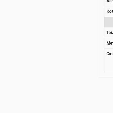
Ал
Ко
Те
Ме
Сю