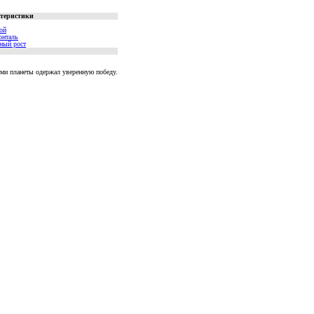
ктеристики
ой
онталь
ный рост
ми планеты одержал уверенную победу.