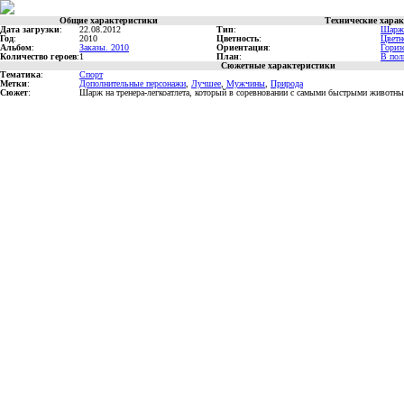
Общие характеристики
Технические хара
Дата загрузки
:
22.08.2012
Тип
:
Шарж
Год
:
2010
Цветность
:
Цветн
Альбом
:
Заказы. 2010
Ориентация
:
Гориз
Количество героев
:
1
План
:
В пол
Сюжетные характеристики
Тематика
:
Спорт
Метки
:
Дополнительные персонажи
,
Лучшее
,
Мужчины
,
Природа
Сюжет
:
Шарж на тренера-легкоатлета, который в соревновании с самыми быстрыми животны