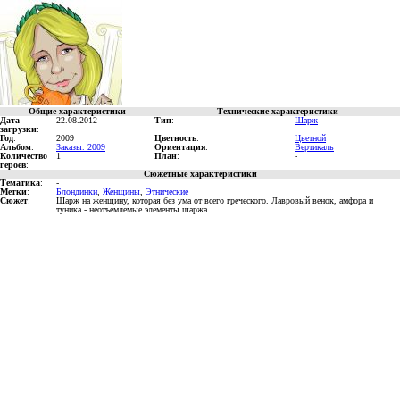
Общие характеристики
Технические характеристики
Дата
22.08.2012
Тип
:
Шарж
загрузки
:
Год
:
2009
Цветность
:
Цветной
Альбом
:
Заказы. 2009
Ориентация
:
Вертикаль
Количество
1
План
:
-
героев
:
Сюжетные характеристики
Тематика
:
-
Метки
:
Блондинки
,
Женщины
,
Этнические
Сюжет
:
Шарж на женщину, которая без ума от всего греческого. Лавровый венок, амфора и
туника - неотъемлемые элементы шаржа.