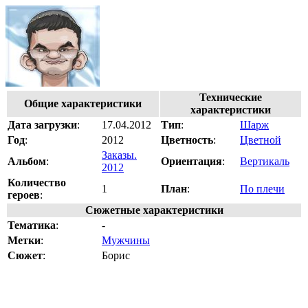
Технические
Общие характеристики
характеристики
Дата загрузки
:
17.04.2012
Тип
:
Шарж
Год
:
2012
Цветность
:
Цветной
Заказы.
Альбом
:
Ориентация
:
Вертикаль
2012
Количество
1
План
:
По плечи
героев
:
Сюжетные характеристики
Тематика
:
-
Метки
:
Мужчины
Сюжет
:
Борис