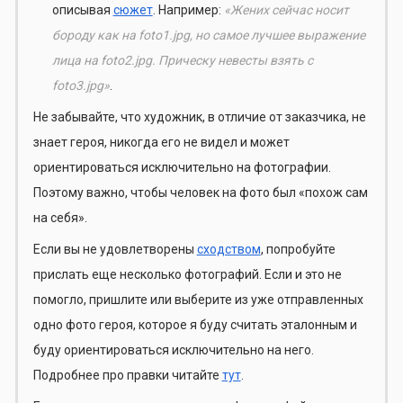
описывая
сюжет
. Например:
«Жених сейчас носит
бороду как на foto1.jpg, но самое лучшее выражение
лица на foto2.jpg. Прическу невесты взять с
foto3.jpg»
.
Не забывайте, что художник, в отличие от заказчика, не
знает героя, никогда его не видел и может
ориентироваться исключительно на фотографии.
Поэтому важно, чтобы человек на фото был «похож сам
на себя».
Если вы не удовлетворены
сходством
, попробуйте
прислать еще несколько фотографий. Если и это не
помогло, пришлите или выберите из уже отправленных
одно фото героя, которое я буду считать эталонным и
буду ориентироваться исключительно на него.
Подробнее про правки читайте
тут
.