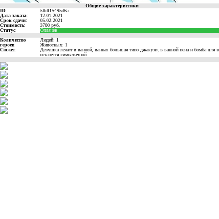
Общие характеристики
ID
:
5ffdf15495d6a
Дата заказа
:
12.01.2021
Срок сдачи
:
05.02.2021
Стоимость
:
3700 руб.
Статус
:
Оплачен
Количество
Людей: 1
героев
:
Животных: 1
Сюжет
:
Девушка лежит в ванной, ванная большая типо джакузи, в ванной пена и бомба для в
останется симпатичной