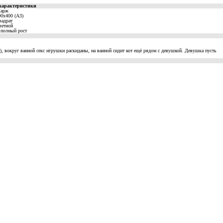
характеристики
арж
00x400 (A3)
вадрат
ветной
 полный рост
), вокруг ванной секс игрушки раскиданы, на ванной сидит кот ещё рядом с девушкой. Девушка пусть