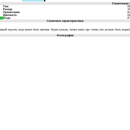
Технические 
Тип
:
Ш
Размер
:
3
Ориентация
:
К
Цветность
:
Ц
План
:
В
Сюжетные характеристики
анной журчит, вода может быть цветная. Курит кальян, читает книгу про члены (это должно быть видно)
Фотографии