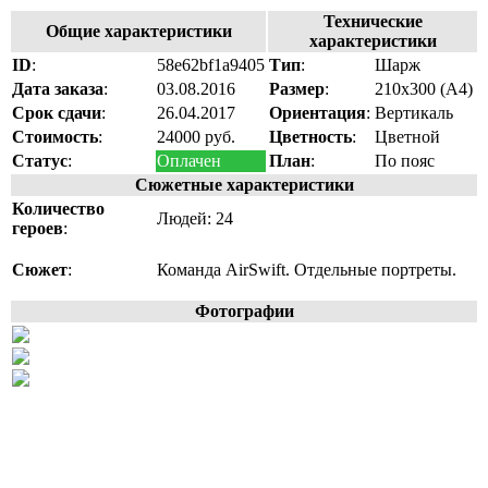
Технические
Общие характеристики
характеристики
ID
:
58e62bf1a9405
Тип
:
Шарж
Дата заказа
:
03.08.2016
Размер
:
210x300 (A4)
Срок сдачи
:
26.04.2017
Ориентация
:
Вертикаль
Стоимость
:
24000 руб.
Цветность
:
Цветной
Статус
:
Оплачен
План
:
По пояс
Сюжетные характеристики
Количество
Людей: 24
героев
:
Сюжет
:
Команда AirSwift. Отдельные портреты.
Фотографии