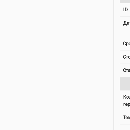
ID
:
Да
Ср
Ст
Ст
Ко
ге
Те