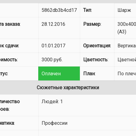
5862db3b4cd17
Тип
:
Шарж
та заказа
:
28.12.2016
Размер
:
300x40
(A3)
ок сдачи
:
01.01.2017
Ориентация
:
Вертик
оимость
:
3000 руб.
Цветность
:
Цветно
атус
:
Оплачен
План
:
По плеч
Сюжетные характеристики
личество
Людей: 1
роев
:
матика
:
Профессии