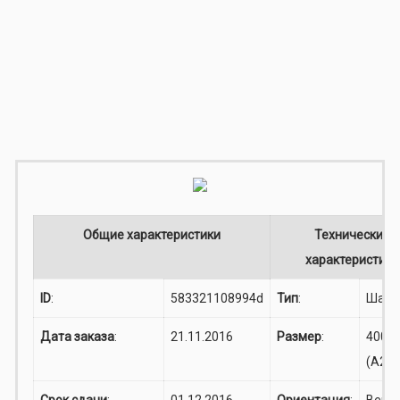
Общие характеристики
Технические
характеристики
ID
:
583321108994d
Тип
:
Шар
Дата заказа
:
21.11.2016
Размер
:
400x
(A2)
Срок сдачи
:
01.12.2016
Ориентация
:
Верт