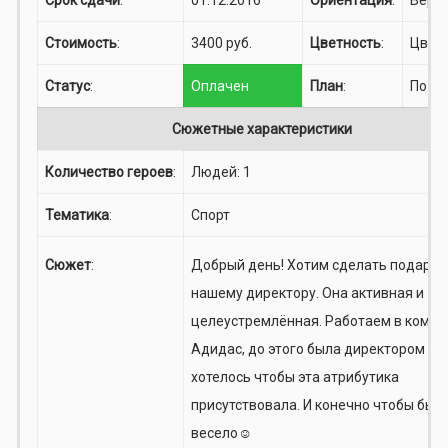
Стоимость
:
3400 руб.
Цветность
:
Цвет
Статус
:
Оплачен
План
:
По по
Сюжетные характеристики
Количество героев
:
Людей: 1
Тематика
:
Спорт
Сюжет
:
Добрый день! Хотим сделать подарок
нашему директору. Она активная и
целеустремлённая. Работаем в компа
Адидас, до этого была директором Ри
хотелось чтобы эта атрибутика
присутствовала. И конечно чтобы был
весело☺️