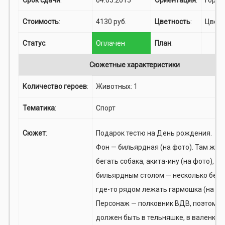
Стоимость
:
4130 руб.
Цветность
:
Цвет
Статус
:
Оплачен
План
:
Сюжетные характеристики
Количество героев
:
Животных: 1
Тематика
:
Спорт
Сюжет
:
Подарок тестю на День рождения.
Фон — бильярдная (на фото). Там же 
бегать собака, акита-ину (на фото), по
бильярдным столом — несколько белых
где-то рядом лежать гармошка (на фо
Персонаж — полковник ВДВ, поэтому
должен быть в тельняшке, в валенках