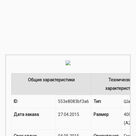
Общие характеристики
Технические
характеристик
ID
:
553e8083bf3a6
Тип
:
Шарж
Дата заказа
:
27.04.2015
Размер
:
400x6
(A2)
Срок сдачи
:
04.05.2015
Ориентация
:
Гориз